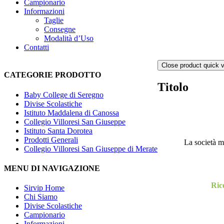
Campionario
Informazioni
Taglie
Consegne
Modalità d’Uso
Contatti
Close product quick 
CATEGORIE PRODOTTO
Titolo
Baby College di Seregno
Divise Scolastiche
Istituto Maddalena di Canossa
Collegio Villoresi San Giuseppe
Istituto Santa Dorotea
Prodotti Generali
La società ma
Collegio Villoresi San Giuseppe di Merate
MENU DI NAVIGAZIONE
Rico
Sirvip Home
Chi Siamo
Divise Scolastiche
Campionario
Informazioni