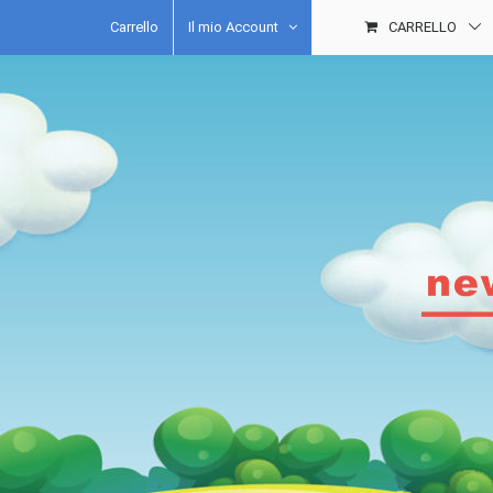
Salta
Carrello
Il mio Account
CARRELLO
al
contenuto