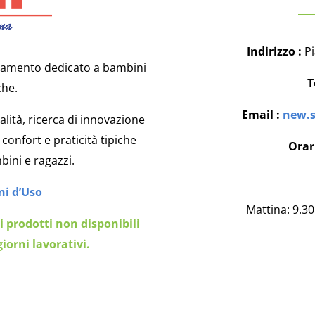
Indirizzo :
Pi
liamento dedicato a bambini
T
che.
Email :
new.s
lità, ricerca di innovazione
confort e praticità tipiche
Orar
ini e ragazzi.
i d’Uso
Mattina: 9.30
i prodotti non disponibili
giorni lavorativi.